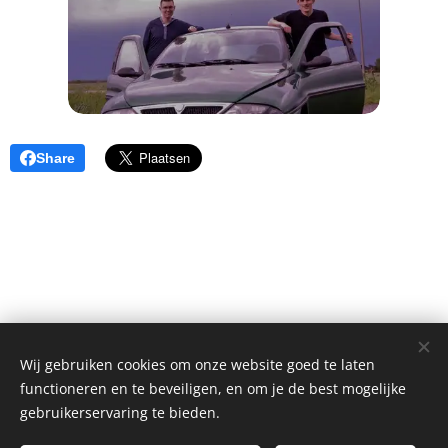
Share
Wij gebruiken cookies om onze website goed te laten
functioneren en te beveiligen, en om je de best mogelijke
copyright Art of Thunders
gebruikerservaring te bieden.
Alle rechten voorbehouden 2011-2026