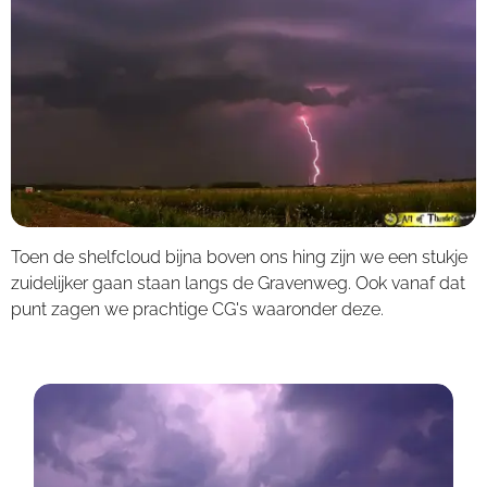
Toen de shelfcloud bijna boven ons hing zijn we een stukje
zuidelijker gaan staan langs de Gravenweg. Ook vanaf dat
punt zagen we prachtige CG's waaronder deze.