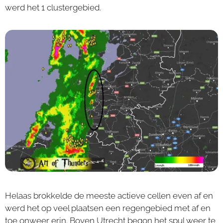
werd het 1 clustergebied.
Helaas brokkelde de meeste actieve cellen even af en
werd het op veel plaatsen een regengebied met af en
toe onweer erin. Boven Utrecht begon het spul weer te