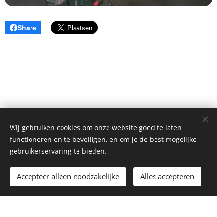
Share
Wij gebruiken cookies om onze website goed te laten
functioneren en te beveiligen, en om je de best mogelijke
copyright Art of Thunders
gebruikerservaring te bieden.
Alle rechten voorbehouden 2011-2026
Cookies
Accepteer alleen noodzakelijke
Alles accepteren
Aantal bezoekers nu