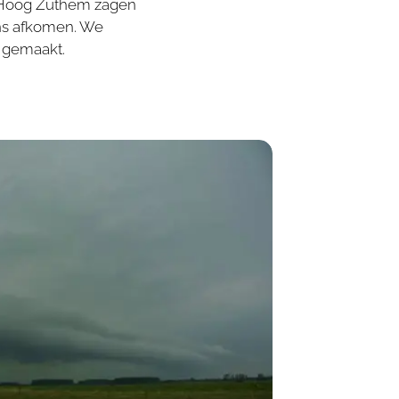
n Hoog Zuthem zagen
ons afkomen. We
d gemaakt.