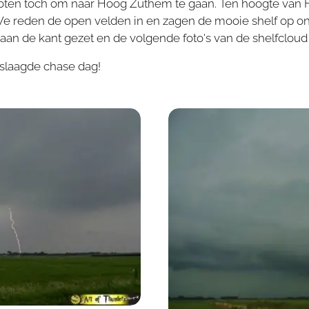
sloten toch om naar Hoog Zuthem te gaan. Ten hoogte va
We reden de open velden in en zagen de mooie shelf op 
aan de kant gezet en de volgende foto's van de shelfclou
slaagde chase dag!