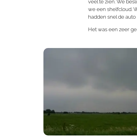
veel te zien. We be
we een shelfcloud. 
hadden snel de auto 
Het was een zeer ge