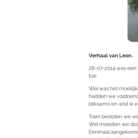
Verhaal van Leon.
28-07-2014 was een 
toe.
Wel was het moeilijk
hadden we voldoende
bliksems en wist ik e
Toen besloten we wee
Wel moesten we door
Eenmaal aangekomen i