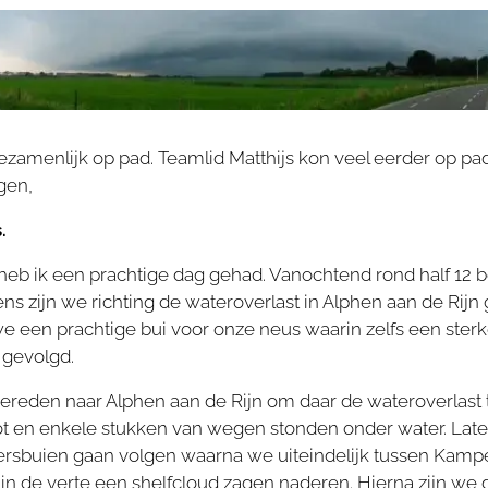
ezamenlijk op pad. Teamlid Matthijs kon veel eerder op pa
gen,
.
 heb ik een prachtige dag gehad. Vanochtend rond half 12 
s zijn we richting de wateroverlast in Alphen aan de Rijn
 een prachtige bui voor onze neus waarin zelfs een sterke 
gevolgd.
gereden naar Alphen aan de Rijn om daar de wateroverlast
t en enkele stukken van wegen stonden onder water. Later
rsbuien gaan volgen waarna we uiteindelijk tussen Kam
n de verte een shelfcloud zagen naderen. Hierna zijn we