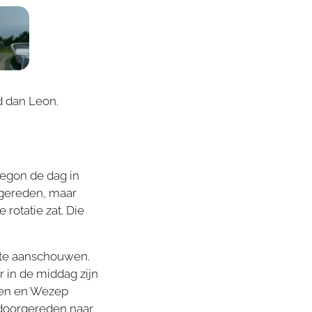
d dan Leon.
begon de dag in
 gereden, maar
rotatie zat. Die
 te aanschouwen.
 in de middag zijn
pen en Wezep
 doorgereden naar