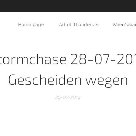
Home page
Art of Thunders
Weer/waa
tormchase 28-07-20
Gescheiden wegen
29-07-2014