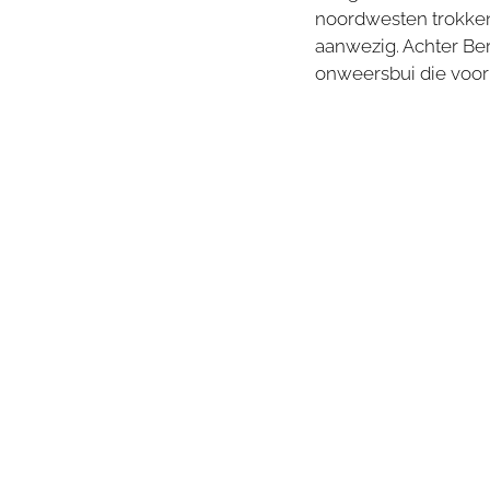
noordwesten trokken 
aanwezig. Achter Be
onweersbui die voorb