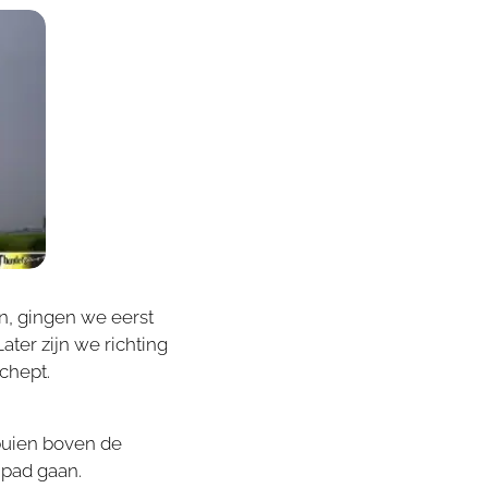
n, gingen we eerst
ter zijn we richting
chept.
buien boven de
pad gaan.