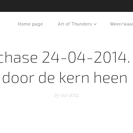
Home page
Art of Thunders
Weer/waa
chase 24-04-2014.
door de kern heen
25-04-2014