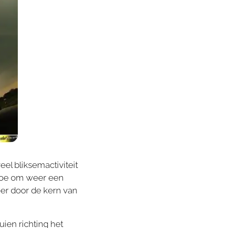
el bliksemactiviteit
 toe om weer een
r door de kern van
ien richting het