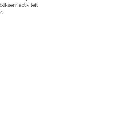
iksem activiteit
de