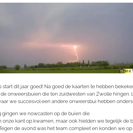
 start dit jaar goed! Na goed de kaarten te hebben bekeke
e onweersbuien die ten zuidwesten van Zwolle hingen. La
waar we succesvol een andere onweersbui hebben onders
 gingen we nowcasten op de buien die
en onze kant op kwamen, maar ook hielden we tegelijk de 
 Tegen de avond was het team compleet en konden we op 