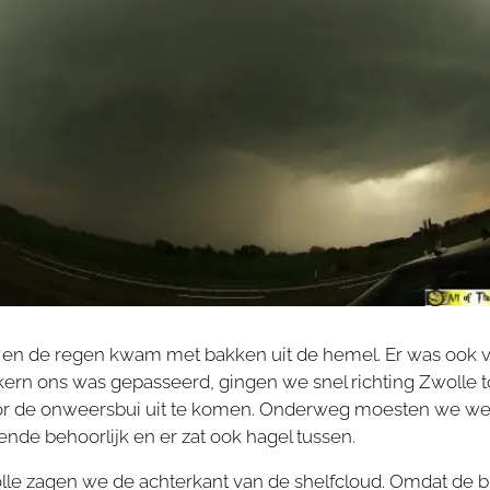
 en de regen kwam met bakken uit de hemel. Er was ook ve
kern ons was gepasseerd, gingen we snel richting Zwolle
r de onweersbui uit te komen. Onderweg moesten we wee
ende behoorlijk en er zat ook hagel tussen.
e zagen we de achterkant van de shelfcloud. Omdat de bu