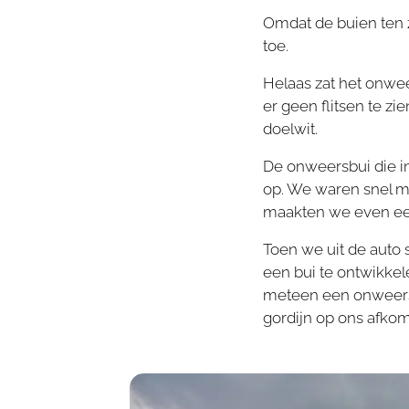
Omdat de buien ten z
toe.
Helaas zat het onwe
er geen flitsen te z
doelwit.
De onweersbui die in
op. We waren snel me
maakten we even een
Toen we uit de auto 
een bui te ontwikkel
meteen een onweersb
gordijn op ons afko